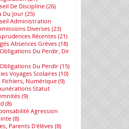
eil De Discipline
(26)
u Du Jour
(25)
seil Administration
missions Diverses
(23)
isprudences Récentes
(21)
gés Absences Grèves
(18)
Obligations Du Perdir, Dir
 Obligations Du Perdir
(15)
ies Voyages Scolaires
(10)
, Fichiers, Numérique
(9)
unérations Statut
emnités
(9)
id
(8)
ponsabilité Agression
einte
(8)
es, Parents D'élèves
(8)