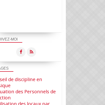
UIVEZ-MOI
AGES
eil de discipline en
ique
luation des Personnels de
ction
ilisation des locaux par