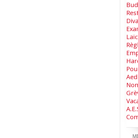
Bud
Res
Div
Exa
Laïc
Règ
Emp
Har
Pou
Aed
Non
Grè
Vac
A.e.
Com
M