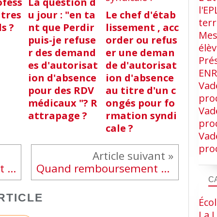
ofess
La question d
l'EP
utres
u jour : "en ta
Le chef d'étab
terr
s ?
nt que Perdir
lissement , acc
Mes
puis-je refuse
order ou refus
élè
r des demand
er une deman
Pré
es d'autorisat
de d'autorisat
EN
ion d'absence
ion d'absence
Vad
pour des RDV
au titre d'un c
proc
médicaux "? R
ongés pour fo
Vad
attrapage ?
rmation syndi
proc
cale ?
Vad
proc
Jurisprudences annulant décisions Conseils de discipline
Quand remboursement voyage scolaire pour une famille ?
C
RTICLE
Écol
La L