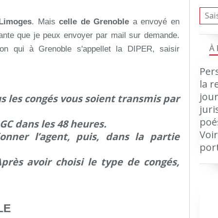
 Limoges
. Mais
celle de Grenoble
a envoyé en
ivante que je peux envoyer par mail sur demande.
À
tion qui à Grenoble s'appellet la DIPER, saisir
Pers
la r
jour
us les congés vous soient transmis par
jur
poé
IGC dans les 48 heures.
Voir
onner l’agent, puis, dans la partie
por
Après avoir choisi le type de congés,
LE