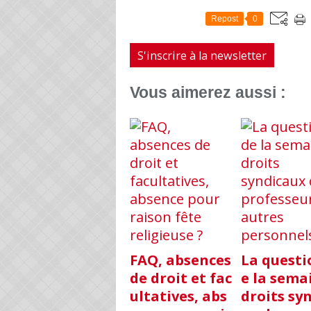
Repost
0
S'inscrire à la newsletter
Vous aimerez aussi :
FAQ, absences
La questi
de droit et fac
e la semai
ultatives, abs
droits sy