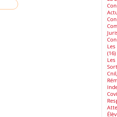
Cons
Act
Con
Com
Jur
Con
Les 
(16)
Les
Sort
Cnil
Rém
Ind
Cov
Res
Att
Élèv