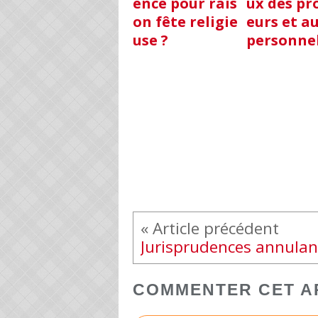
ence pour rais
ux des pr
on fête religie
eurs et a
use ?
personnel
COMMENTER CET A