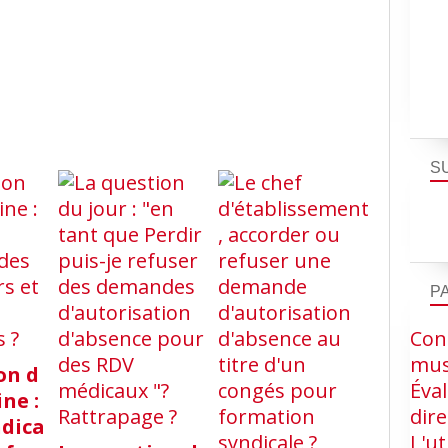
S
P
Cons
mus
on d
Éva
ne :
dire
ndica
L'ut