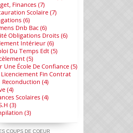
get, Finances
(7)
tauration Scolaire
(7)
agations
(6)
mens Dnb Bac
(6)
ité Obligations Droits
(6)
lement Intérieur
(6)
loi Du Temps Edt
(5)
cèlement
(5)
r Une École De Confiance
(5)
 Licenciement Fin Contrat
 Reconduction
(4)
ve
(4)
ances Scolaires
(4)
s.h
(3)
pilation
(3)
ES COUPS DE COEUR