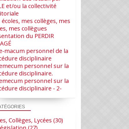
LE et/ou la collectivité
itoriale
 écoles, mes collèges, mes
ves, mes collègues
sentation du PERDIR
RAGÉ
e-macum personnel de la
édure disciplinaire
emecum personnel sur la
édure disciplinaire.
emecum personnel sur la
édure disciplinaire - 2-
ATÉGORIES
es, Collèges, Lycées
(30)
égislation
(27)