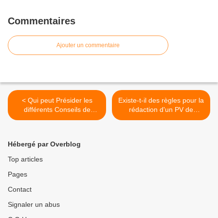
Commentaires
Ajouter un commentaire
< Qui peut Présider les
Existe-t-il des règles pour la
différents Conseils de
rédaction d'un PV de
l'EPLE en cas absence du
Conseil d'administration >
Perdir
Hébergé par Overblog
Top articles
Pages
Contact
Signaler un abus