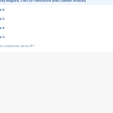
bey Maguire, c'est lui ! Rencontre avec Damien Witecka
e 6
e 5
e 4
e 3
s créatrices de la VF !
e 2
e 1
e Mektoub My Love arrive enfin ! Rencontre avec Shaïn Boumedine et Sal
i : après Toni en famille
elle réalise le bouleversant Dites lui que je l'aime
ais ! Rencontre autour de Vie privée de Rebecca Zlotowski
 de Marguerite, Grave... Rencontre avec Ella Rumpf