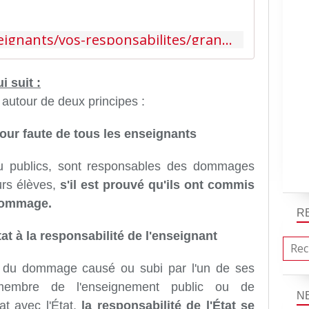
https://www.maif.fr/enseignants/vos-responsabilites/grands-principes/responsabilites-civile-enseignant-1.html
i suit :
 autour de deux principes :
pour faute de tous les enseignants
ou publics, sont responsables des dommages
urs élèves,
s'il est prouvé qu'ils ont commis
 dommage.
R
tat à la responsabilité de l'enseignant
le du dommage causé ou subi par l'un de ses
n membre de l'enseignement public ou de
N
at avec l'État,
la responsabilité de l'État se