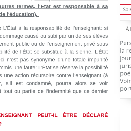
autres termes, l’Etat est responsable à sa
de l'éducation).
e L’État à la responsabilité de l’enseignant
: si
À
u dommage causé ou subi par un de ses élèves
Pers
ement public ou de l’enseignement privé sous
la r
ilité de l’État se substitue à la sienne. L’État
jour
ci
n’est pas synonyme d’une totale impunité
jur
mmis une faute
: L’État se réserve la possibilité
poé
ps une
action récursoire contre l’enseignant (à
Voir
r, s’il est
cond
amné, pourra alors se voir
por
 tout ou partie de
l’indemnité que ce dernier
SEIGNANT PEUT-IL ÊTRE DÉCLARÉ
?