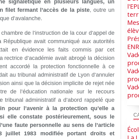
ne signalétique en plusieurs langues, un
l'EP
 filet fermant l’accès de la piste
, outre un
terr
sque d’avalanche.
Mes
élè
 chambre de l’instruction de la cour d’appel de
Pré
a République avait communiqué aux autorités
EN
ttait en évidence les faits commis par cet
Vad
la rectrice d’académie avait abrogé la décision
proc
ement
accordé la protection fonctionnelle à ce
Vad
ait
au tribunal administratif de Lyon d’annuler
proc
ion ainsi que la décision implicite de rejet née
Vad
stre de l’éducation nationale sur le recours
proc
 tribunal
administratif a d’abord rappelé que
in pour l’avenir à la protection qu’elle a
C
si elle constate
postérieurement, sous le
d’une faute personnelle au sens de l’
article
Écol
 juillet 1983
modifiée portant droits et
La L