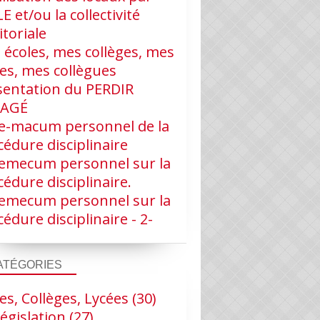
LE et/ou la collectivité
itoriale
 écoles, mes collèges, mes
ves, mes collègues
sentation du PERDIR
RAGÉ
e-macum personnel de la
édure disciplinaire
emecum personnel sur la
édure disciplinaire.
emecum personnel sur la
édure disciplinaire - 2-
ATÉGORIES
es, Collèges, Lycées
(30)
égislation
(27)