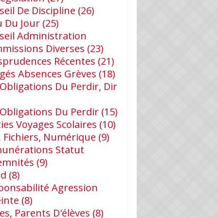
eil De Discipline
(26)
u Du Jour
(25)
seil Administration
missions Diverses
(23)
isprudences Récentes
(21)
gés Absences Grèves
(18)
Obligations Du Perdir, Dir
 Obligations Du Perdir
(15)
ies Voyages Scolaires
(10)
, Fichiers, Numérique
(9)
unérations Statut
emnités
(9)
id
(8)
ponsabilité Agression
einte
(8)
es, Parents D'élèves
(8)