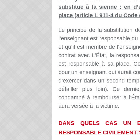
substitue à la sienne : en d’
place (article L 911-4 du Code 
Le principe de la substitution d
l
’enseignant est responsable d
et qu’il
est membre de l’enseign
contrat avec
L’État,
la responsab
est responsable à sa
pl
ace. Ce
pour un enseignant qui aurait
co
d’exercer dans un second tem
détailler plus loin). Ce dernie
condamné à rembourser à l’État
aura versée à la victime.
DANS QUELS CAS UN EN
RESPONSABLE CIVILEMENT 