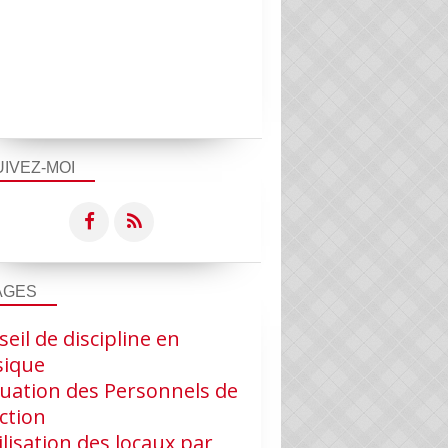
UIVEZ-MOI
AGES
eil de discipline en
ique
luation des Personnels de
ction
ilisation des locaux par