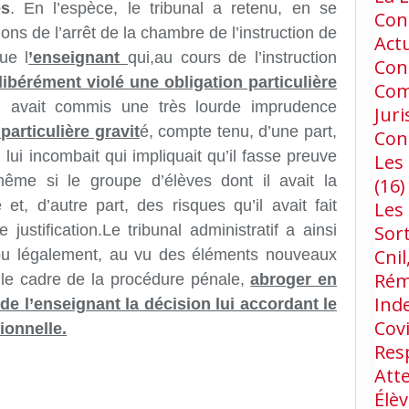
es
.
En l’espèce,
le tribunal a retenu, en se
Cons
ns de l’arrêt de la chambre de l’instruction de
Act
ue l
’enseignant
qui,
au cours de l’instruction
Con
libérément violé une obligation particulière
Com
, avait commis une très lourde imprudence
Jur
particulière gravit
é, compte tenu, d’une part,
Con
lui incombait qui impliquait qu’il fasse preuve
Les 
me si le groupe d’élèves dont il avait la
(16)
 et, d’autre part, des risques qu’il avait fait
Les
Sort
ne
justification.
Le tribunal
administratif a ainsi
Cnil
u
légalement, au vu des éléments nouveaux
Rém
le cadre de la procédure
pénale,
abroger en
Ind
de l’enseignant la décision lui accordant le
Cov
ionnelle.
Res
Att
Élèv