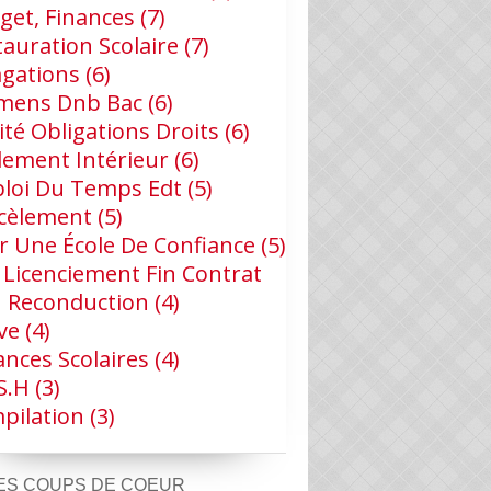
get, Finances
(7)
tauration Scolaire
(7)
agations
(6)
mens Dnb Bac
(6)
ité Obligations Droits
(6)
lement Intérieur
(6)
loi Du Temps Edt
(5)
cèlement
(5)
r Une École De Confiance
(5)
 Licenciement Fin Contrat
 Reconduction
(4)
ve
(4)
ances Scolaires
(4)
s.h
(3)
pilation
(3)
ES COUPS DE COEUR