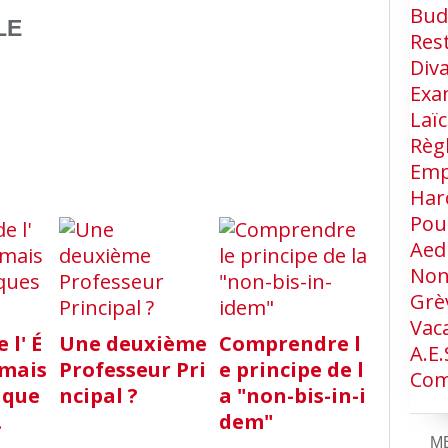
Bud
LE
Res
Div
Exa
Laïc
Règ
Emp
Har
Pou
Aed
Non
Grè
Vac
 l' É
Une deuxième
Comprendre l
A.e.
 mais
Professeur Pri
e principe de l
Com
lque
ncipal ?
a "non-bis-in-i
.
dem"
M