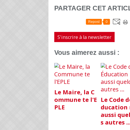
PARTAGER CET ARTIC
Repost
0
S'inscrire à la newsletter
Vous aimerez aussi :
Le Maire, la C
ommune te l'E
Le Code de
PLE
ducation
aussi que
s autres ..