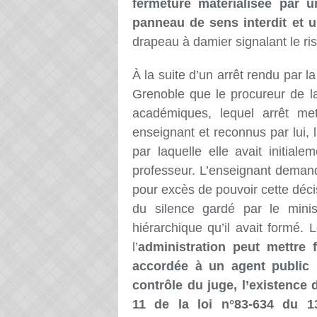
fermeture matérialisée par u
panneau de sens interdit et un
drapeau à damier signalant le ri
À la
suite d’un arrêt rendu par la
Grenoble que le procureur de l
académiques,
lequel arrêt me
enseignant et
reconnus
par lui, 
par laquelle elle avait initial
professeur.
L’enseignant demand
pour excès de pouvoir cette décis
du silence gardé par le
mini
hiérarchique qu’il avait formé.
Le
l’
administration peut mettre f
accordée à un agent public 
contrôle du juge, l’existence 
11 de la loi n°
83
-634 du 13