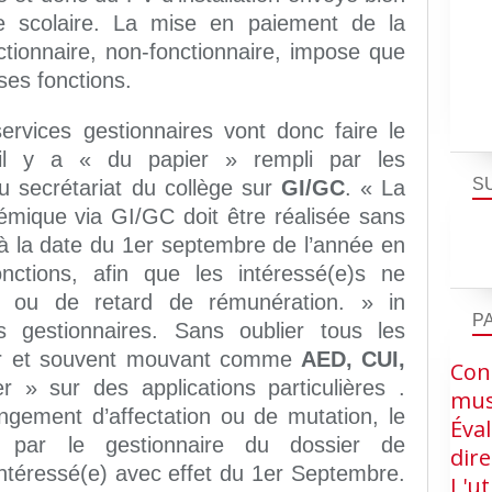
e scolaire. La mise en paiement de la
tionnaire, non-fonctionnaire, impose que
 ses fonctions.
ervices gestionnaires vont donc faire le
 il y a « du papier » rempli par les
S
du secrétariat du collège sur
GI/GC
. « La
émique via GI/GC doit être réalisée sans
t à la date du 1er septembre de l’année en
ctions, afin que les intéressé(e)s ne
on ou de retard de rémunération. » in
P
gestionnaires. Sans oublier tous les
ier et souvent mouvant comme
AED, CUI,
Cons
» sur des applications particulières .
mus
gement d’affectation ou de mutation, le
Éva
 par le gestionnaire du dossier de
dire
intéressé(e) avec effet du 1er Septembre.
L'ut