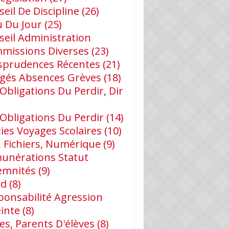
eil De Discipline
(26)
u Du Jour
(25)
seil Administration
missions Diverses
(23)
isprudences Récentes
(21)
gés Absences Grèves
(18)
Obligations Du Perdir, Dir
 Obligations Du Perdir
(14)
ies Voyages Scolaires
(10)
, Fichiers, Numérique
(9)
unérations Statut
emnités
(9)
id
(8)
ponsabilité Agression
einte
(8)
es, Parents D'élèves
(8)