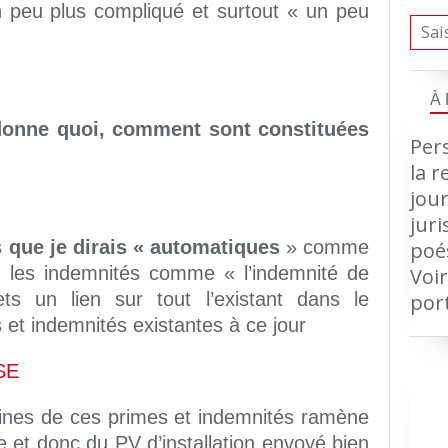
un peu plus compliqué et surtout « un peu
À
onne quoi, comment sont constituées
Pers
la r
jour
jur
s que je dirais « automatiques
» comme
poé
ou les indemnités comme « l’indemnité de
Voir
ts un lien sur tout l’existant dans le
por
et indemnités existantes à ce jour
SE
aines de ces primes et indemnités ramène
ire et donc du PV d’installation envoyé bien