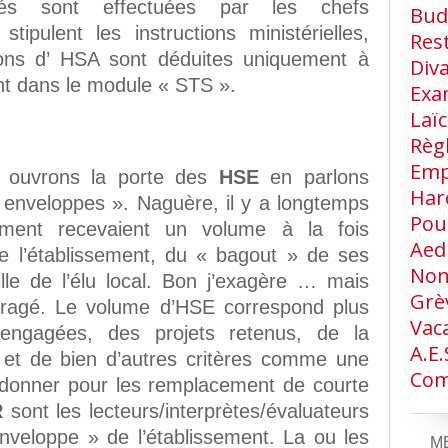
nés sont effectuées par les chefs
Bud
ipulent les instructions ministérielles,
Res
ations d’ HSA sont déduites uniquement à
Div
ant dans le module « STS ».
Exa
Laïc
Règ
Emp
 ouvrons la porte des
HSE
en parlons
Har
 enveloppes ». Naguère, il y a longtemps
Pou
ement recevaient un volume à la fois
Aed
 de l’établissement, du « bagout » de ses
Non
aille de l’élu local. Bon j’exagère … mais
Grè
ragé. Le volume d’HSE correspond plus
Vac
 engagées, des projets retenus, de la
A.e.
, et de bien d’autres critères comme une
Com
 donner pour les remplacement de courte
R
sont les lecteurs/interprètes/évaluateurs
nveloppe » de l’établissement. La ou les
M