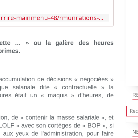
http://www.cgteduc.fr/carrire-mainmenu-48/rmunrations-mainmenu-152/indemnits-hs-mainmenu-383
tte ... » ou la galère des heures
primes.
l’accumulation de décisions « négociées »
que salariale dite « contractuelle » la
aires était un « maquis » d’heures, de
R
ion, de « contenir la masse salariale », et
« LOLF » avec son cortèges de « BOP », si
N
 aux yeux de l’administration, pour faire