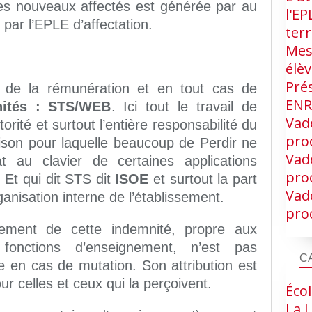
les nouveaux affectés est générée par au
l'EP
s par l’EPLE d’affectation.
terr
Mes
élè
Pré
 de la rémunération et en tout cas de
EN
ités : STS/WEB
. Ici tout le travail de
Vad
torité et surtout l’entière responsabilité du
proc
ison pour laquelle beaucoup de Perdir ne
Vad
at au clavier de certaines applications
proc
 Et qui dit STS dit
ISOE
et surtout la part
Vad
anisation interne de l’établissement.
proc
ement de cette indemnité, propre aux
fonctions d’enseignement, n’est pas
C
 en cas de mutation. Son attribution est
r celles et ceux qui la perçoivent.
Écol
La L