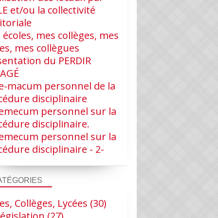
LE et/ou la collectivité
itoriale
 écoles, mes collèges, mes
ves, mes collègues
sentation du PERDIR
RAGÉ
e-macum personnel de la
édure disciplinaire
emecum personnel sur la
édure disciplinaire.
emecum personnel sur la
édure disciplinaire - 2-
ATÉGORIES
es, Collèges, Lycées
(30)
égislation
(27)