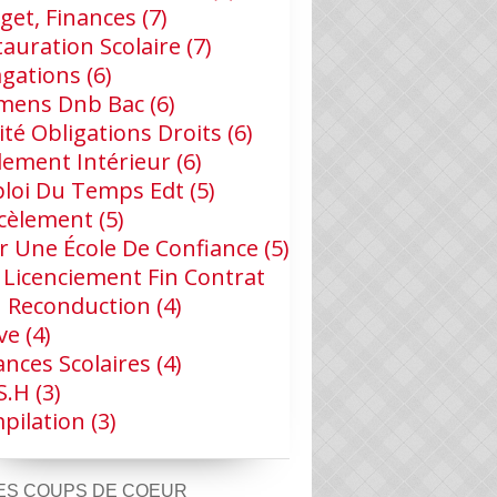
get, Finances
(7)
tauration Scolaire
(7)
agations
(6)
mens Dnb Bac
(6)
ité Obligations Droits
(6)
lement Intérieur
(6)
loi Du Temps Edt
(5)
cèlement
(5)
r Une École De Confiance
(5)
 Licenciement Fin Contrat
 Reconduction
(4)
ve
(4)
ances Scolaires
(4)
s.h
(3)
pilation
(3)
ES COUPS DE COEUR