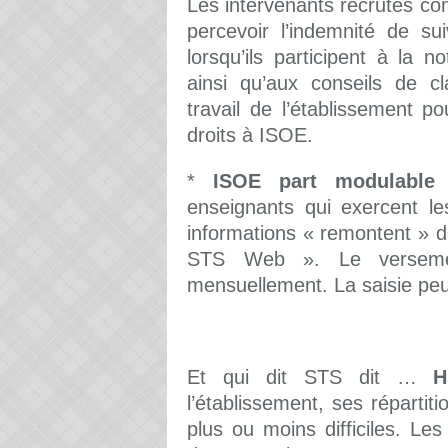
Les intervenants recrutés c
percevoir l’indemnité de sui
lorsqu’ils participent à la n
ainsi qu’aux conseils de c
travail de l’établissement po
droits à ISOE.
*
ISOE part modulable
:
enseignants qui exercent le
informations « remontent » d
STS Web ». Le versemen
mensuellement. La saisie peut
Et qui dit STS dit …
H
l’établissement, ses répartiti
plus ou moins difficiles. Le