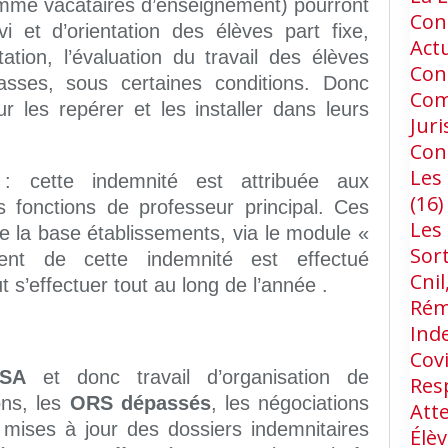
omme vacataires d’enseignement) pourront
Cons
vi et d’orientation des élèves part fixe,
Act
otation, l’évaluation du travail des élèves
Con
lasses, sous certaines conditions. Donc
Com
ur les repérer et les installer dans leurs
Jur
Con
Les 
 cette indemnité est attribuée aux
(16)
s fonctions de professeur principal. Ces
Les
e la base établissements, via le module «
Sort
t de cette indemnité est effectué
Cnil
 s’effectuer tout au long de l’année .
Rém
Ind
Cov
SA
et donc travail d’organisation de
Res
ons, les
ORS dépassés
, les négociations
Att
s mises à jour des dossiers indemnitaires
Élèv