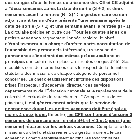
des congés d'été, le temps de présence des CE et CE adjoint
à "deux semaines après la date de sortie (S + 2) et deux
semaines avant la rentrée (R - 2)" ; le gestionnaire ou son
adjoint sont tenus d'être présents "une semaine après la
date de sortie (S + 1) et une semaine avant la rentrée (R - 1)"
.
La circulaire précise en outre que "
Pour les quatre séries de
petites vacances
segmentant l'année scolaire, le
chef
d'établissement a la charge d'arrêter, après consultation de
l'ensemble des personnels intéressés, un service de
permanence s'inspirant des mêmes préoccupations et
principes
que celui mis en place au titre des congés d'été. Ses
modalités sont de même fixées dans le respect de la définition
statutaire des missions de chaque catégorie de personnel
concernée. Le chef d'établissement informe des dispositions
prises l'inspecteur d'académie, directeur des services
départementaux de l’Éducation nationale et le représentant de la
collectivité territoriale de rattachement." Compte tenu de ces
principes,
il est généralement admis que le service de
permanence durant les petites vacances doit être égal au
moins à deux jours.
En outre,
les CPE sont tenus d'assurer 3
semaines de permanence : en été S+1 et R-1 et 5 jours (une
semaine) répartis sur les petites vacances.
Compte tenu des
missions du chef d'établissement, du gestionnaire et, le cas
échéant du chef d'établissement adjoint, les fonctionnaires