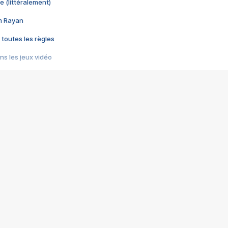
e (littéralement)
im Rayan
 toutes les règles
s les jeux vidéo
us choquant de Rockstar ? - Le scandale BULLY
e plus moche de Steam
du RÊVE tourne au CAUCHEMAR
pendant 8 heures
it… à tort
umiliés par un jeu vidéo
ire - Final Fantasy 8
ti un empire - Age of Empires
story DOFUS