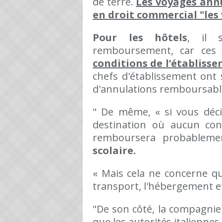
de terre.
Les voyages annu
en droit commercial "les 
Pour les hôtels
, il 
remboursement, car ces
conditions de l’établiss
chefs d'établissement ont 
d'annulations remboursabl
" De même, « si vous déc
destination où aucun con
remboursera probableme
scolaire.
« Mais cela ne concerne qu
transport, l'hébergement et
"De son côté, la compagnie
que les autorités italiennes