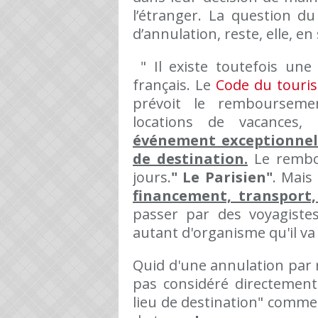
l’étranger. La question d
d’annulation, reste, elle, e
" Il existe toutefois une
français. Le
Code du touri
prévoit le remboursemen
locations de vacances,
événement exceptionnel e
de destination.
Le rembou
jours.
" Le Parisien"
. Mais
financement, transport
passer par des voyagistes 
autant d'organisme qu'il va f
Quid d'une annulation par r
pas considéré directemen
lieu de destination" comme