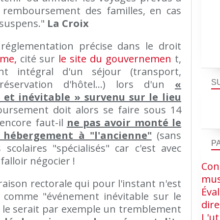
u remboursement des familles, en cas
n suspens."
La Croix
 réglementation précise dans le droit
sme,
cité sur
le site du gouvernemen
t,
t intégral d'un séjour (transport,
 réservation d'hôtel…) lors d'un
«
S
t inévitable » survenu sur le lieu
rsement doit alors se faire sous 14
 encore faut-il
ne pas avoir monté le
, hébergement à "l'ancienne"
(sans
P
scolaires "spécialisés" car c'est avec
alloir négocier !
Cons
mus
aison rectorale qui pour l'instant n'est
Éva
t comme "événement inévitable sur le
dire
 le serait par exemple un tremblement
L'ut