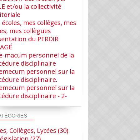
LE et/ou la collectivité
itoriale
 écoles, mes collèges, mes
ves, mes collègues
sentation du PERDIR
RAGÉ
e-macum personnel de la
édure disciplinaire
emecum personnel sur la
édure disciplinaire.
emecum personnel sur la
édure disciplinaire - 2-
ATÉGORIES
es, Collèges, Lycées
(30)
égislation
(27)