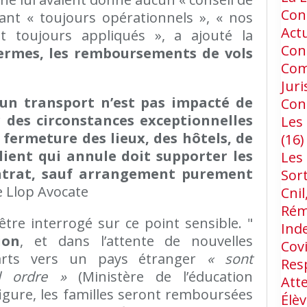
Cons
ant « toujours opérationnels », « nos
Act
t toujours appliqués », a ajouté la
Con
termes, les remboursements de vols
Com
Jur
 un transport n’est pas impacté de
Con
des circonstances exceptionnelles
Les 
 fermeture des lieux, des hôtels, de
(16)
 client qui annule doit supporter les
Les
ontrat, sauf arrangement purement
Sort
 Llop Avocate
Cnil
Rém
re interrogé sur ce point sensible. "
Ind
ion
, et dans l’attente de nouvelles
Cov
parts vers un pays étranger
« sont
Res
l ordre »
(Ministère de l’éducation
Att
figure, les familles seront remboursées
Élèv