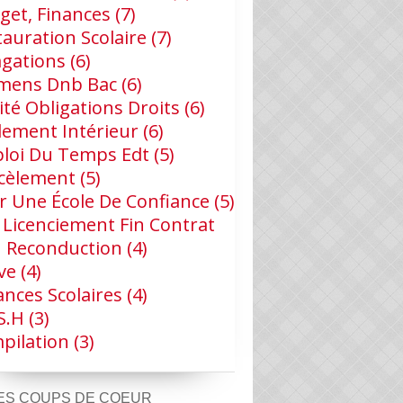
get, Finances
(7)
tauration Scolaire
(7)
agations
(6)
mens Dnb Bac
(6)
ité Obligations Droits
(6)
lement Intérieur
(6)
loi Du Temps Edt
(5)
cèlement
(5)
r Une École De Confiance
(5)
 Licenciement Fin Contrat
 Reconduction
(4)
ve
(4)
ances Scolaires
(4)
s.h
(3)
pilation
(3)
ES COUPS DE COEUR