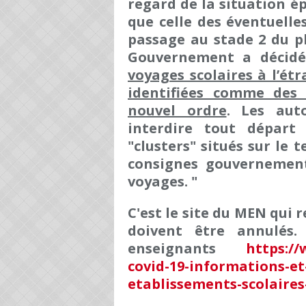
regard de la situation é
que celle des éventuelle
passage au stade 2 du pl
Gouvernement a décidé
voyages scolaires à l’ét
identifiées comme des 
nouvel ordre
. Les aut
interdire tout départ
"clusters" situés sur le 
consignes gouvernement
voyages. "
C'est le site du MEN qui 
doivent être annulés.
enseignants
https://
covid-19-informations-e
etablissements-scolaires