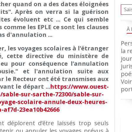
ucher quand on a des dates éloignées
its". Après on verra si la guérison
tes évoluent etc ... Ce qui semble
s comme les EPLE ce sont les clauses
À
 d'annulation ...
Pers
, les voyages scolaires à l’étranger
la r
, cette directive du ministère de
jour
 eu pour conséquence l’annulation
jur
usie." et l'annulation suite aux
poé
ar le Recteur ont été transmises aux
Voir
ant le départ ...
https://www.ouest-
por
e/sable-sur-sarthe-72300/sable-sur-
oyage-scolaire-annule-deux-heures-
a-af7d-23ea10b42666
t déplorent d’être laissés trop seuls
tenir ou annuler les voyages prévus à