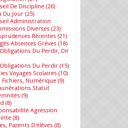
eil De Discipline
(26)
u Du Jour
(25)
seil Administration
missions Diverses
(23)
isprudences Récentes
(21)
gés Absences Grèves
(18)
Obligations Du Perdir, Dir
 Obligations Du Perdir
(15)
ies Voyages Scolaires
(10)
, Fichiers, Numérique
(9)
unérations Statut
emnités
(9)
id
(8)
ponsabilité Agression
einte
(8)
es, Parents D'élèves
(8)