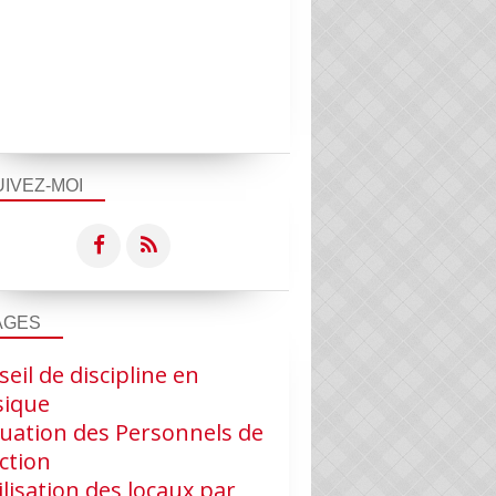
UIVEZ-MOI
AGES
eil de discipline en
ique
luation des Personnels de
ction
ilisation des locaux par