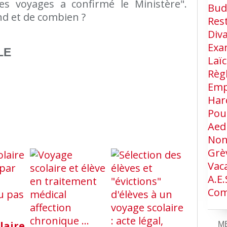
es voyages a confirmé le Ministère".
Bud
d et de combien ?
Res
Div
Exa
LE
Laïc
Règ
Emp
Har
Pou
Aed
Non
Grè
Vac
A.e.
Com
laire
M