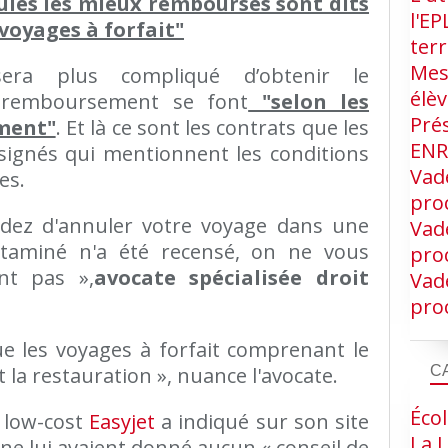
lés les mieux remboursés sont dits
l'EP
voyages à forfait"
terr
Mes
sera plus compliqué d’obtenir le
élè
 remboursement se font
"selon les
Pré
ement"
. Et là ce sont les contrats que les
EN
signés qui mentionnent les conditions
Vad
es.
proc
idez d'annuler votre voyage dans une
Vad
taminé n'a été recensé, on ne vous
proc
nt pas »,
avocate spécialisée droit
Vad
proc
e les voyages à forfait comprenant le
C
 la restauration », nuance l'avocate.
Écol
 low-cost
Easyjet
a indiqué sur son site
La L
 ne lui avaient donné aucun « conseil de