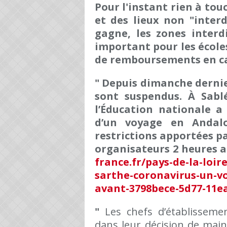
Pour l'instant rien à to
et des lieux non "interd
gagne, les zones interdi
important pour les école
de remboursements en cas
"
Depuis dimanche dernier
sont suspendus. À Sablé
l’Éducation nationale a
d’un voyage en Andalo
restrictions apportées p
organisateurs 2 heures av
france.fr/pays-de-la-loir
sarthe-coronavirus-un-v
avant-3798bece-5d77-11e
"
Les chefs d’établissemen
dans leur décision de main