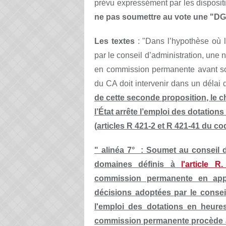
prévu expressément par les dispositio
ne pas soumettre au vote une "DGH
Les textes
: "Dans l’hypothèse où l
par le conseil d’administration, une n
en commission permanente avant son
du CA doit intervenir dans un délai 
de cette seconde proposition, le c
l’État
arrête l’emploi des dotation
(articles R 421-2 et R 421-41 du cod
"
alinéa 7° : Soumet au conseil d
domaines définis à
l'article 
commission permanente en app
décisions adoptées par le conseil
l'emploi des dotations en heures 
commission permanente procède à 