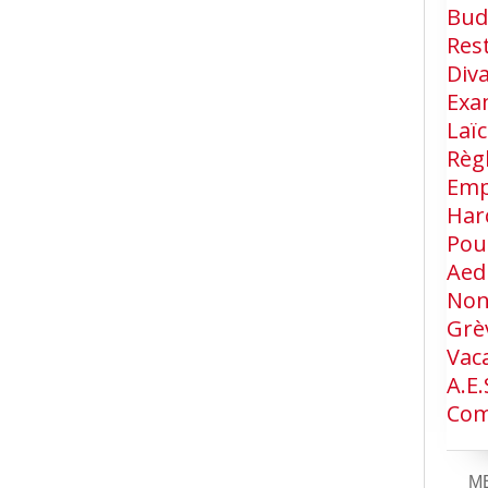
Bud
Res
Div
Exa
Laïc
Règ
Emp
Har
Pou
Aed
Non
Grè
Vac
A.e.
Com
M