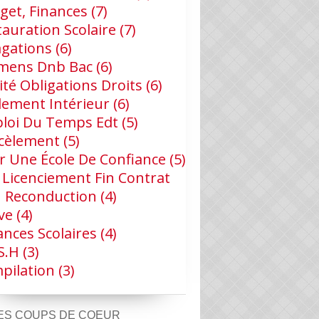
get, Finances
(7)
tauration Scolaire
(7)
agations
(6)
mens Dnb Bac
(6)
ité Obligations Droits
(6)
lement Intérieur
(6)
loi Du Temps Edt
(5)
cèlement
(5)
r Une École De Confiance
(5)
 Licenciement Fin Contrat
 Reconduction
(4)
ve
(4)
ances Scolaires
(4)
s.h
(3)
pilation
(3)
ES COUPS DE COEUR