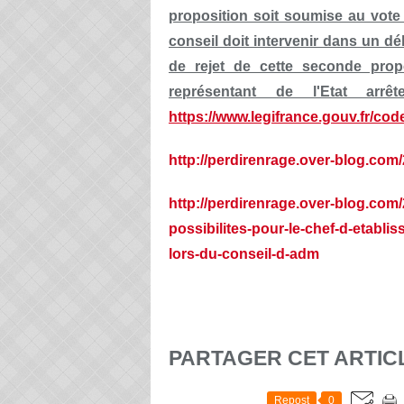
proposition soit soumise au vote
conseil doit intervenir dans un dé
de rejet de cette seconde propo
représentant de l'Etat arr
https://www.legifrance.gouv.fr/c
http://perdirenrage.over-blog.com/
http://perdirenrage.over-blog.com
possibilites-pour-le-chef-d-etabli
lors-du-conseil-d-adm
PARTAGER CET ARTIC
Repost
0