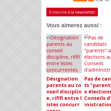
S'inscrire à la newsletter
Vous aimerez aussi :
Désignation
Pas de ca
parents au co
ts "parent
nseil disciplin
x élection
e, rififi entre l
Conseils 
istes concurr
inistratio
entes