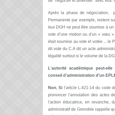
de "négocier et amender" avec eux. C'e
Après la phase de négociation, 
Permanente par exemple, restent sur 
leur DGH ne peut être soumise à un v
vote d’une motion ou d'un « vœu »
était soumise au vote et votée ... le 
dit vote du C.A dit un acte administra
légalité surtout si le volume de la D
L'autorité académique peut-elle
conseil d'administration d'un EPL
Non, Si
l'article L.421-14 du code d
prononcer l'annulation des actes d
l'action éducatrice, en revanche, 
administratif de Grenoble rappelle q