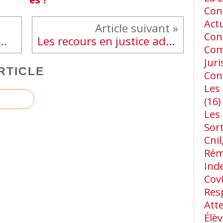
Cons
Act
Con
combien de divisions, décalage états-majors et les troupes».
Les recours en justice administrative 2019 ...
Com
Jur
RTICLE
Con
Les 
(16)
Les
Sort
Cnil
Rém
Ind
Cov
Res
Att
Élèv