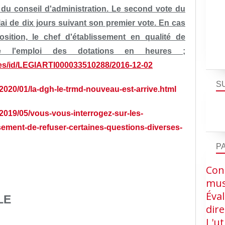
 du conseil d'administration. Le second vote du
lai de dix jours suivant son premier vote. En cas
sition, le chef d'établissement en qualité de
ête l'emploi des dotations en heures ;
odes/id/LEGIARTI000033510288/2016-12-02
S
2020/01/la-dgh-le-trmd-nouveau-est-arrive.html
/2019/05/vous-vous-interrogez-sur-les-
ssement-de-refuser-certaines-questions-diverses-
P
Cons
mus
Éva
LE
dire
L'ut