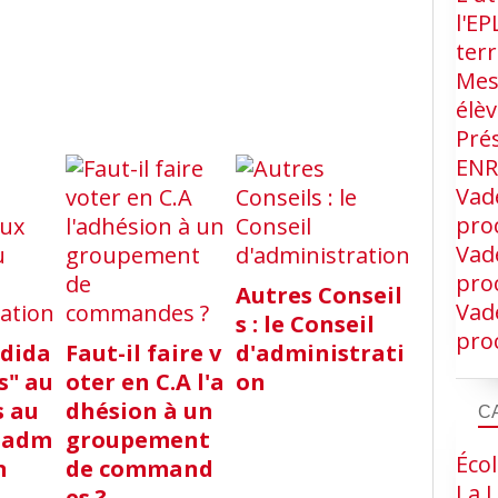
l'EP
terr
Mes
élè
Pré
EN
Vad
proc
Vad
proc
Autres Conseil
Vad
s : le Conseil
proc
ndida
Faut-il faire v
d'administrati
s" au
oter en C.A l'a
on
s au
dhésion à un
C
d'adm
groupement
Écol
n
de command
La L
es ?