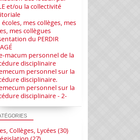
LE et/ou la collectivité
itoriale
 écoles, mes collèges, mes
ves, mes collègues
sentation du PERDIR
RAGÉ
e-macum personnel de la
édure disciplinaire
emecum personnel sur la
édure disciplinaire.
emecum personnel sur la
édure disciplinaire - 2-
ATÉGORIES
es, Collèges, Lycées
(30)
égislation
(27)