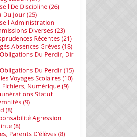
eil De Discipline
(26)
u Du Jour
(25)
seil Administration
missions Diverses
(23)
isprudences Récentes
(21)
gés Absences Grèves
(18)
Obligations Du Perdir, Dir
 Obligations Du Perdir
(15)
ies Voyages Scolaires
(10)
, Fichiers, Numérique
(9)
unérations Statut
emnités
(9)
id
(8)
ponsabilité Agression
einte
(8)
es, Parents D'élèves
(8)