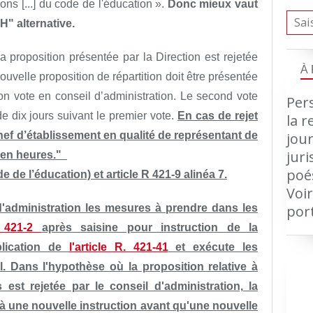
ns [...] du code de l'éducation ».
Donc mieux vaut
" alternative.
a proposition présentée par la Direction est rejetée
À
ouvelle proposition de répartition doit être présentée
 vote en conseil d’administration. Le second vote
Pers
de dix jours suivant le premier vote.
En cas de rejet
la r
jour
hef d’établissement en qualité de représentant de
jur
s en heures."
poé
e de l’éducation) et article R 421-9 alinéa 7.
Voir
por
'administration les mesures à prendre dans les
R. 421-2
après saisine pour instruction de la
lication de
l'article R. 421-41
et exécute les
. Dans l'hypothèse où la proposition relative à
est rejetée par le conseil d'administration, la
une nouvelle instruction avant qu'une nouvelle