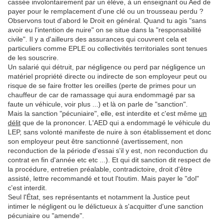
cassée involontairement par un élève, à un enseignant ou Aed de
payer pour le remplacement d'une clé ou un trousseau perdu ?
Observons tout d'abord le Droit en général. Quand tu agis "sans
avoir eu l'intention de nuire" on se situe dans la "responsabilité
civile". Il y a d'ailleurs des assurances qui couvrent cela et
particuliers comme EPLE ou collectivités territoriales sont tenues
de les souscrire.
Un salarié qui détruit, par négligence ou perd par négligence un
matériel propriété directe ou indirecte de son employeur peut ou
risque de se faire frotter les oreilles (perte de primes pour un
chauffeur de car de ramassage qui aura endommagé par sa
faute un véhicule, voir plus ...) et là on parle de "sanction".
Mais la sanction "pécuniaire", elle, est interdite et c'est même
un
délit
que de la prononcer.
L'AED qui a endommagé le véhicule du
LEP, sans volonté manifeste de nuire à son établissement et donc
son employeur peut être sanctionné (avertissement, non
reconduction de la période d'essai s'il y est, non reconduction du
contrat en fin d'année etc etc ...). Et qui dit sanction dit respect de
la procédure, entretien préalable, contradictoire, droit d'être
assisté, lettre recommandé et tout l'toutim. Mais payer le "dol"
c'est interdit.
Seul l'État, ses représentants et notamment la Justice peut
intimer le négligent ou le délictueux
à s'acquitter d'une sanction
pécuniaire ou "amende".