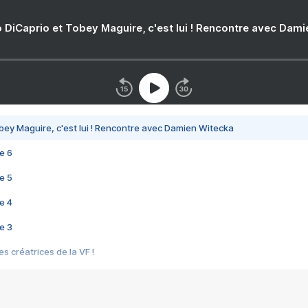
 DiCaprio et Tobey Maguire, c'est lui ! Rencontre avec Dam
bey Maguire, c'est lui ! Rencontre avec Damien Witecka
e 6
e 5
e 4
e 3
s créatrices de la VF !
e 2
e 1