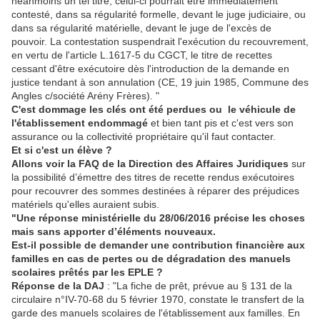
néanmoins un tel titre, celui-ci pourrait être immédiatement
contesté, dans sa régularité formelle, devant le juge judiciaire, ou
dans sa régularité matérielle, devant le juge de l'excès de
pouvoir. La contestation suspendrait l'exécution du recouvrement,
en vertu de l'article L.1617-5 du CGCT, le titre de recettes
cessant d'être exécutoire dès l'introduction de la demande en
justice tendant à son annulation (CE, 19 juin 1985, Commune des
Angles c/société Arény Frères). "
C'est dommage les clés ont été perdues
ou le véhicule de
l'établissement endommagé
et bien tant pis et c'est vers son
assurance ou la collectivité propriétaire qu'il faut contacter.
Et si c'est un élève ?
Allons voir la FAQ de la Direction des Affaires Juridiques
sur
la possibilité d’émettre des titres de recette rendus exécutoires
pour recouvrer des sommes destinées à réparer des préjudices
matériels qu'elles auraient subis.
"Une réponse ministérielle du 28/06/2016 précise les choses
mais sans apporter d’éléments nouveaux.
Est-il possible de demander une contribution financière aux
familles en cas de pertes ou de dégradation des manuels
scolaires prêtés par les EPLE ?
Réponse de la DAJ
: "La fiche de prêt, prévue au § 131 de la
circulaire n°IV-70-68 du 5 février 1970, constate le transfert de la
garde des manuels scolaires de l'établissement aux familles. En