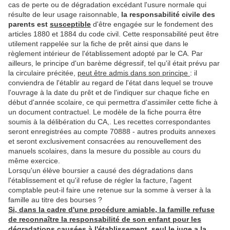
cas de perte ou de dégradation excédant l'usure normale qui
résulte de leur usage raisonnable,
la responsabilité civile des
parents est
susceptible
d'être engagée sur le fondement des
articles 1880 et 1884 du code civil. Cette responsabilité peut être
utilement rappelée sur la fiche de prêt ainsi que dans le
règlement intérieur de l'établissement adopté par le CA. Par
ailleurs, le principe d'un barème dégressif, tel qu'il était prévu par
la circulaire précitée,
peut être admis dans son principe
: il
conviendra de l'établir au regard de l'état dans lequel se trouve
l'ouvrage à la date du prêt et de l'indiquer sur chaque fiche en
début d'année scolaire, ce qui permettra d'assimiler cette fiche à
un document contractuel. Le modèle de la fiche pourra être
soumis à la délibération du CA,. Les recettes correspondantes
seront enregistrées au compte 70888 - autres produits annexes
et seront exclusivement consacrées au renouvellement des
manuels scolaires, dans la mesure du possible au cours du
même exercice.
Lorsqu'un élève boursier a causé des dégradations dans
l'établissement et qu'il refuse de régler la facture, l'agent
comptable peut-il faire une retenue sur la somme à verser à la
famille au titre des bourses ?
Si, dans la cadre d'une procédure amiable, la famille refuse
de reconnaître la responsabilité de son enfant pour les
dégradations causées à l'établissement, seul le juge a la