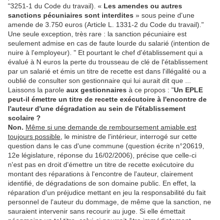
"
3251-1 du Code du travail). «
Les amendes ou autres
sanctions pécuniaires sont interdites
» sous peine d'une
amende de 3.750 euros (Article L. 1331-2 du Code du travail)."
Une seule exception, très rare : la sanction pécuniaire est
seulement admise en cas de faute lourde du salarié (intention de
nuire à l'employeur).
" Et pourtant le chef d'établissement qui a
évalué à N euros la perte du trousseau de clé de l'établissement
par un salarié et émis un titre de recette est dans l'illégalité ou a
oublié de consulter son gestionnaire qui lui aurait dit que ...
L
aissons la parole
aux gestionnaires
à ce propos : "
Un EPLE
peut-il émettre un titre de recette exécutoire à l'encontre de
l'auteur d'une dégradation au sein de l'établissement
scolaire ?
Non.
Même si une demande de remboursement amiable est
toujours possible
, le ministre de l'intérieur, interrogé sur cette
question dans le cas d'une commune (question écrite n°20619,
12e législature, réponse du 16/02/2006), précise que celle-ci
n'est pas en droit d'émettre un titre de recette exécutoire du
montant des réparations à l'encontre de l'auteur, clairement
identifié, de dégradations de son domaine public. En effet, la
réparation d'un préjudice mettant en jeu la responsabilité du fait
personnel de l'auteur du dommage, de même que la sanction, ne
sauraient intervenir sans recourir au juge. Si elle émettait