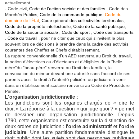
actuellement :
- Code civil,
Code de l’action sociale et des familles
, Code des
Marchés Publics,
Code de la commande publique
,
Code du
domaine de l’État
,
Code général des collectivités territoriales
,
Code de la propriété intellectuelle
,
Code de la santé publique
,
Code de la sécurité sociale
,
Code du sport
,
Code des transports
,
Code du travail
, pour ne citer que ceux qui s'invitent le plus
souvent lors de décisions à prendre dans la cadre des activités
courantes des Cheffes et Chefs d'établissement.
L
a rupture conventionnelle d'un AED renverra au Droit du travail,
la notion d'électrices ou d'électeurs et d'éligibles de la "belle
mère"du "beau-père" renverra au Droit des familles, la
convocation du mineur devant une autorité sans l'accord de ses
parents aussi, le droit à l'autorité policière ou judiciaire
à
venir
dans un établissement scolaire renverra au Code
de Procédure
Pénale.
L'organisation juridictionnelle
:
Les juridictions sont les organes chargés de « dire le
droit » La réponse à la question « qui juge quoi ? » permet
de dessiner une organisation juridictionnelle. Depuis
1790, cette organisation est construite sur la distinction de
deux ordres de juridiction :
l'ordre administratif
et
l'ordre
judiciaire
. Une autre partition fondamentale distingue le
droit public dont les sujets sont des personnes publiques