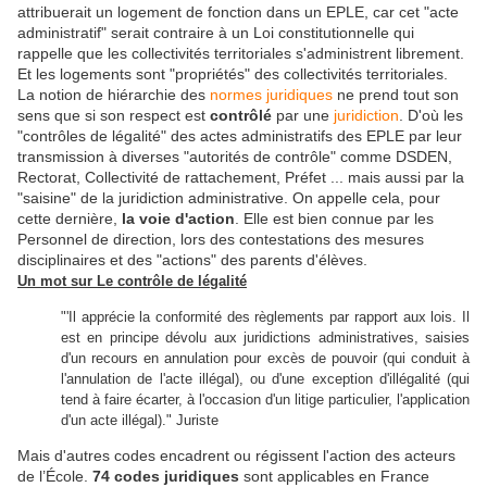
attribuerait un logement de fonction dans un EPLE, car cet "acte
administratif" serait contraire à un Loi constitutionnelle qui
rappelle que les collectivités territoriales s'administrent librement.
Et les logements sont "propriétés" des collectivités territoriales.
L
a notion de hiérarchie des
normes juridiques
ne prend tout son
sens que si son respect est
contrôlé
par une
juridiction
.
D'où les
"contrôles de légalité" des actes administratifs des EPLE par leur
transmission à diverses "autorités de contrôle" comme
DSDE
N
,
Rectorat, Collectivité de rattachement, Préfet ... mais aussi par la
"saisine" de la juridiction administrative.
On appelle cela, pour
cette dernière,
la voie d'action
. Elle est bien connue par les
Personnel de direction, lors des contestations des mesures
disciplinaires et des "actions" des parents d'élèves.
Un mot sur
Le contrôle de légalité
"'Il apprécie la conformité des règlements par rapport aux lois. Il
est en principe dévolu aux juridictions administratives, saisies
d'un recours en annulation pour excès de pouvoir (qui conduit à
l'annulation de l'acte illégal), ou d'une exception d'illégalité (qui
tend à faire écarter, à l'occasion d'un litige particulier, l'application
d'un acte illégal)." Juriste
Mais d'autres codes encadrent ou régissent l'action des acteurs
de l’École.
74 codes juridiques
sont applicables en France