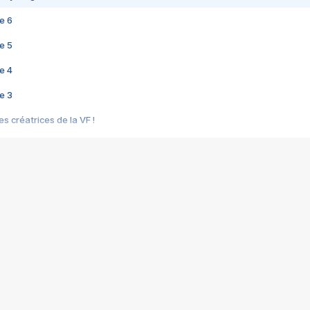
e 6
e 5
e 4
e 3
s créatrices de la VF !
e 2
e 1
e Mektoub My Love arrive enfin ! Rencontre avec Shaïn Boumedine et Sal
i : après Toni en famille
elle réalise le bouleversant Dites lui que je l'aime
ais ! Rencontre autour de Vie privée de Rebecca Zlotowski
 de Marguerite, Grave... Rencontre avec Ella Rumpf