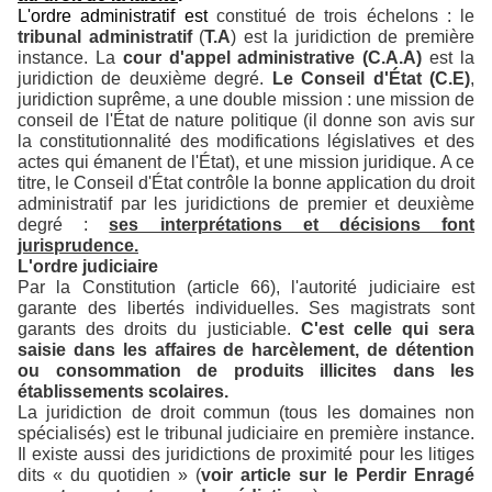
L'ordre administratif est
constitué de trois échelons : le
tribunal administratif
(
T.A
) est la juridiction de première
instance. La
cour d'appel administrative (C.A.A)
est la
juridiction de deuxième degré.
Le Conseil d'État (C.E)
,
juridiction suprême, a une double mission : une mission de
conseil de l'État de nature politique (il donne son avis sur
la constitutionnalité des modifications législatives et des
actes qui émanent de l'État), et une mission juridique. A ce
titre, le Conseil d'État contrôle la bonne application du droit
administratif par les juridictions de premier et deuxième
degré :
ses interprétations et décisions font
jurisprudence.
L'ordre judiciaire
Par la Constitution (article 66), l'autorité judiciaire est
garante des libertés individuelles. Ses magistrats sont
garants des droits du justiciable.
C'est celle qui sera
saisie dans les affaires de harcèlement, de détention
ou consommation de produits illicites dans les
établissements scolaires.
La juridiction de droit commun (tous les domaines non
spécialisés) est le tribunal judiciaire en première instance.
Il existe aussi des juridictions de proximité pour les litiges
dits « du quotidien » (
voir article sur le Perdir Enragé