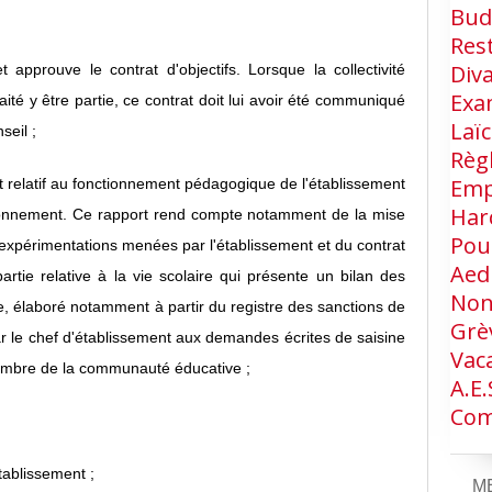
Bud
Res
Div
t approuve le contrat d'objectifs. Lorsque la collectivité
Exa
aité y être partie, ce contrat doit lui avoir été communiqué
Laïc
seil ;
Règ
Emp
t relatif au fonctionnement pédagogique de l'établissement
Har
ctionnement. Ce rapport rend compte notamment de la mise
Pou
expérimentations menées par l'établissement et du contrat
Aed
artie relative à la vie scolaire qui présente un bilan des
Non
e, élaboré notamment à partir du registre des sanctions de
Grè
ar le chef d'établissement aux demandes écrites de saisine
Vac
membre de la communauté éducative ;
A.e.
Com
tablissement ;
M