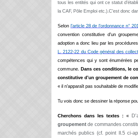
tous les entités qui ont ce statut d’é
la CAF, Pôle Emploi etc.).
C’est donc dans
Selon
l’article 28 de l’ordonnance n° 2
convention constitutive d’un group
adoption a donc lieu par les procédu
L. 2122-22 du Code général des collectiv
compétences qui y sont énumérées peu
commune.
Dans ces conditions, le c
constitutive d’un groupement de c
« il n’apparaît pas souhaitable de modifie
Tu vois donc se dessiner la réponse po
Cherchons dans les textes :
«
D’
groupement
de commandes constitué 
marchés publics (cf. point II.5 ci-a