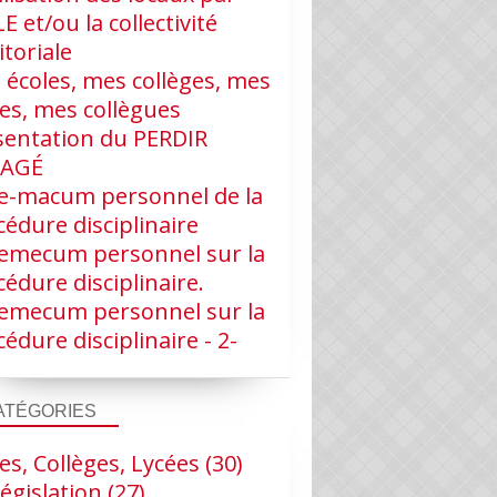
LE et/ou la collectivité
itoriale
 écoles, mes collèges, mes
ves, mes collègues
sentation du PERDIR
RAGÉ
e-macum personnel de la
édure disciplinaire
emecum personnel sur la
édure disciplinaire.
emecum personnel sur la
édure disciplinaire - 2-
ATÉGORIES
es, Collèges, Lycées
(30)
égislation
(27)