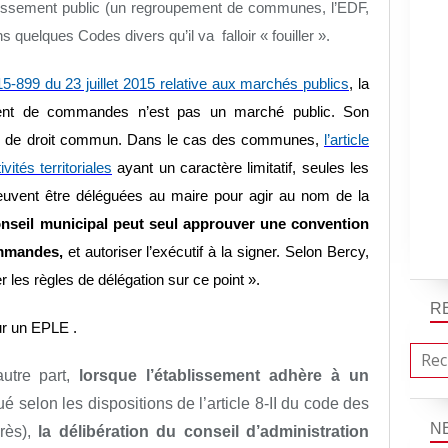
tablissement public (un regroupement de communes, l’EDF,
 quelques Codes divers qu’il va falloir « fouiller ».
015-899 du 23 juillet 2015 relative aux marchés publics
, la
ement de commandes n’est pas un marché public. Son
res de droit commun. Dans le cas des communes,
l’article
ités territoriales
ayant un caractère limitatif, seules les
vent être déléguées au maire pour agir au nom de la
onseil municipal peut seul approuver une convention
ommandes,
et autoriser l’exécutif à la signer. Selon Bercy,
r les règles de délégation sur ce point ».
R
ur un EPLE .
autre part,
lorsque l’établissement adhère à un
selon les dispositions de l’article 8-II du code des
N
près),
la délibération du conseil d’administration