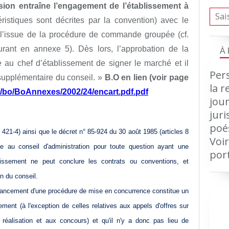
ion entraîne l’engagement de l’établissement à
éristiques sont décrites par la convention) avec le
à l’issue de la procédure de commande groupée (cf.
gurant en annexe 5). Dès lors, l’approbation de la
À
 au chef d’établissement de signer le marché et il
Pers
 supplémentaire du conseil. »
B.O en lien (voir page
la r
r/bo/BoAnnexes/2002/24/encart.pdf.pdf
jour
jur
poé
. 421-4) ainsi que le décret n° 85-924 du 30 août 1985 (articles 8
Voir
 au conseil d'administration pour toute question ayant une
por
ablissement ne peut conclure les contrats ou conventions, et
n du conseil.
e lancement d'une procédure de mise en concurrence constitue un
ement (à l'exception de celles relatives aux appels d'offres sur
éalisation et aux concours) et qu'il n'y a donc pas lieu de