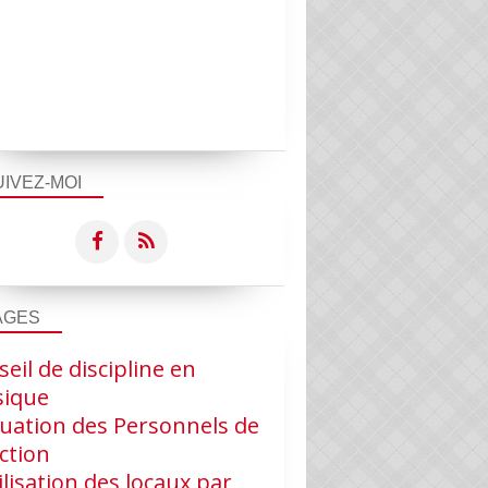
UIVEZ-MOI
AGES
eil de discipline en
ique
luation des Personnels de
ction
ilisation des locaux par