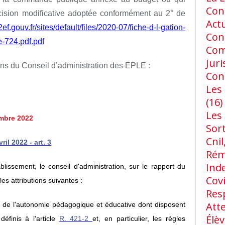
Cons
écision modificative adoptée conformément au 2° de
Act
ef.gouv.fr/sites/default/files/2020-07/fiche-d-l-gation-
Con
-724.pdf.pdf
Com
Jur
ions du Conseil d’administration des EPLE :
Con
Les 
(16)
Les
embre 2022
Sort
Cnil
il 2022 - art. 3
Rém
Ind
blissement, le conseil d'administration, sur le rapport du
Cov
s attributions suivantes :
Res
Att
re de l'autonomie pédagogique et éducative dont disposent
Élèv
éfinis à l'article
R. 421-2
et, en particulier, les règles