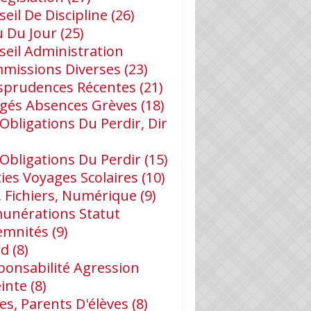
eil De Discipline
(26)
u Du Jour
(25)
seil Administration
missions Diverses
(23)
isprudences Récentes
(21)
gés Absences Grèves
(18)
Obligations Du Perdir, Dir
 Obligations Du Perdir
(15)
ies Voyages Scolaires
(10)
, Fichiers, Numérique
(9)
unérations Statut
emnités
(9)
id
(8)
ponsabilité Agression
einte
(8)
es, Parents D'élèves
(8)