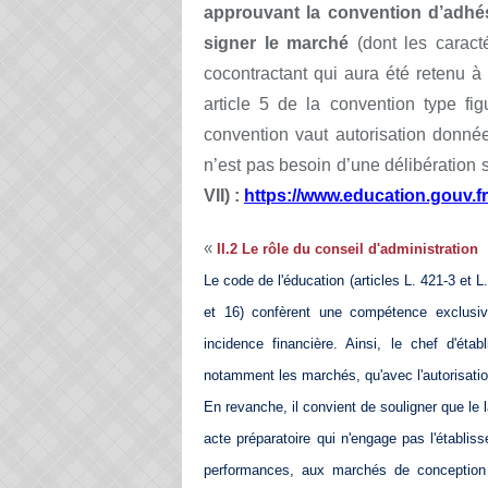
approuvant la convention d’adhés
signer le marché
(dont les caract
cocontractant qui aura été retenu 
article 5 de la convention type fi
convention vaut autorisation donnée
n’est pas besoin d’une délibération
VII) :
https://www.education.gouv.f
«
II.2 Le rôle du conseil d'administration
Le code de l'éducation (articles L. 421-3 et L
et 16) confèrent une compétence exclusive
incidence financière. Ainsi, le chef d'ét
notamment les marchés, qu'avec l'autorisatio
En revanche, il convient de souligner que l
acte préparatoire qui n'engage pas l'établiss
performances, aux marchés de conception r