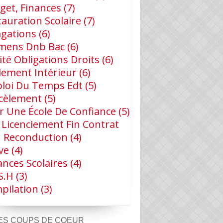
get, Finances
(7)
tauration Scolaire
(7)
agations
(6)
mens Dnb Bac
(6)
ité Obligations Droits
(6)
lement Intérieur
(6)
loi Du Temps Edt
(5)
cèlement
(5)
r Une École De Confiance
(5)
 Licenciement Fin Contrat
 Reconduction
(4)
ve
(4)
ances Scolaires
(4)
s.h
(3)
pilation
(3)
ES COUPS DE COEUR