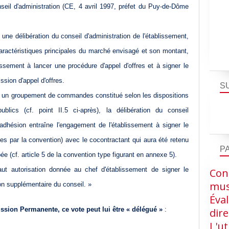
nseil d'administration (CE, 4 avril 1997, préfet du Puy-de-Dôme
 une délibération du conseil d'administration de l'établissement,
caractéristiques principales du marché envisagé et son montant,
lissement à lancer une procédure d'appel d'offres et à signer le
ssion d'appel d'offres.
S
e à un groupement de commandes constitué selon les dispositions
lics (cf. point II.5 ci-après), la délibération du conseil
'adhésion entraîne l'engagement de l'établissement à signer le
tes par la convention) avec le cocontractant qui aura été retenu
P
 (cf. article 5 de la convention type figurant en annexe 5).
aut autorisation donnée au chef d'établissement de signer le
Cons
mus
ion supplémentaire du conseil. »
Éva
sion Permanente, ce vote peut lui être « délégué »
:
dire
L'ut