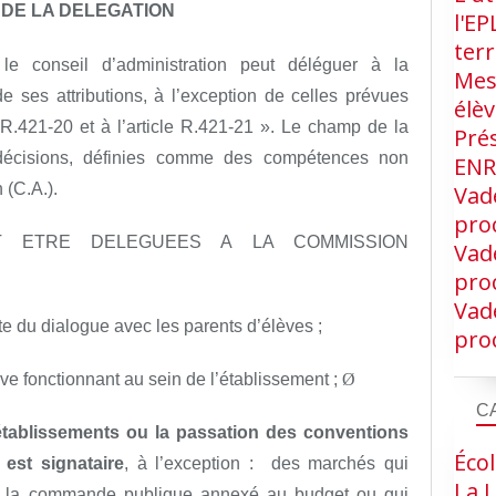
 DE LA DELEGATION
l'EP
terr
le conseil d’administration peut déléguer à la
Mes
 ses attributions, à l’exception de celles prévues
élè
le R.421-20 et à l’article R.421-21 ». Le champ de la
Pré
s décisions, définies comme des compétences non
EN
 (C.A.).
Vad
proc
NT ETRE DELEGUEES A LA COMMISSION
Vad
proc
Vad
ite du dialogue avec les parents d’élèves ;
proc
ve fonctionnant au sein de l’établissement ;
Ø
C
établissements ou la passation des conventions
Écol
 est signataire
, à l’exception : des marchés qui
La L
 de la commande publique annexé au budget ou qui