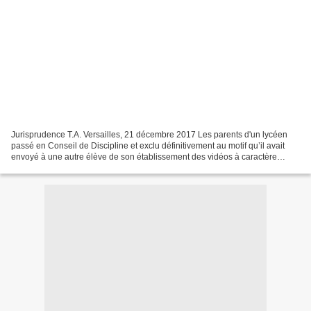
Jurisprudence T.A. Versailles, 21 décembre 2017 Les parents d'un lycéen
passé en Conseil de Discipline et exclu définitivement au motif qu’il avait
envoyé à une autre élève de son établissement des vidéos à caractère
obscène ont fait appel et demandé...