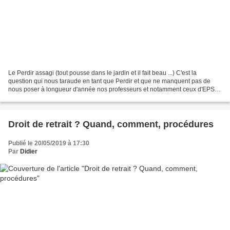
Le Perdir assagi (tout pousse dans le jardin et il fait beau ...) C'est la
question qui nous taraude en tant que Perdir et que ne manquent pas de
nous poser à longueur d'année nos professeurs et notamment ceux d'EPS
labellisés ou non UNSS. Et bien oui...
Droit de retrait ? Quand, comment, procédures
Publié le 20/05/2019 à 17:30
Par
Didier