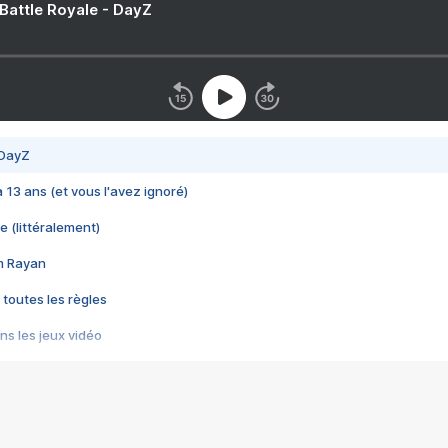
 Battle Royale - DayZ
 DayZ
 a 13 ans (et vous l'avez ignoré)
e (littéralement)
im Rayan
 toutes les règles
s les jeux vidéo
us choquant de Rockstar ? - Le scandale BULLY
e plus moche de Steam
du RÊVE tourne au CAUCHEMAR