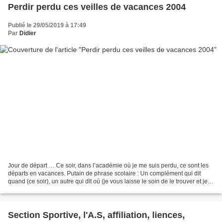
Perdir perdu ces veilles de vacances 2004
Publié le 29/05/2019 à 17:49
Par
Didier
Jour de départ … Ce soir, dans l’académie où je me suis perdu, ce sont les
départs en vacances. Putain de phrase scolaire : Un complément qui dit
quand (ce soir), un autre qui dit où (je vous laisse le soin de le trouver et je
ramasse les écrans pour...
Section Sportive, l'A.S, affiliation, liences,