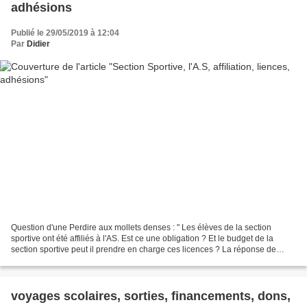
adhésions
Publié le 29/05/2019 à 12:04
Par
Didier
Question d'une Perdire aux mollets denses : " Les élèves de la section
sportive ont été affiliés à l'AS. Est ce une obligation ? Et le budget de la
section sportive peut il prendre en charge ces licences ? La réponse de
l'Enragé loin des pistes : Le sport...
voyages scolaires, sorties, financements, dons,