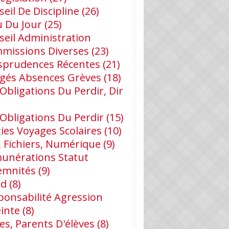
eil De Discipline
(26)
u Du Jour
(25)
seil Administration
missions Diverses
(23)
isprudences Récentes
(21)
gés Absences Grèves
(18)
Obligations Du Perdir, Dir
 Obligations Du Perdir
(15)
ies Voyages Scolaires
(10)
, Fichiers, Numérique
(9)
unérations Statut
emnités
(9)
id
(8)
ponsabilité Agression
DIVAGATIONS
einte
(8)
es, Parents D'élèves
(8)