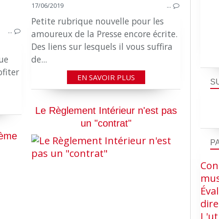
17/06/2019
…
Petite rubrique nouvelle pour les
…
amoureux de la Presse encore écrite.
Des liens sur lesquels il vous suffira
que
de...
ofiter
EN SAVOIR PLUS
S
Le Règlement Intérieur n'est pas
un "contrat"
2ème
P
Cons
LES OBLIGATIONS DU PERDIR
mus
LE SPORT EN EPLE
Éva
dire
L'ut