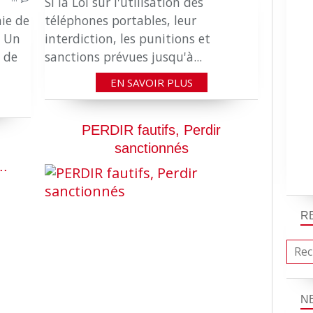
Si la Loi sur l'utilisation des
aie de
téléphones portables, leur
. Un
interdiction, les punitions et
é de
sanctions prévues jusqu'à...
EN SAVOIR PLUS
PERDIR fautifs, Perdir
sanctionnés
..
LES OBLIGATIONS DU PERDIR
R
N