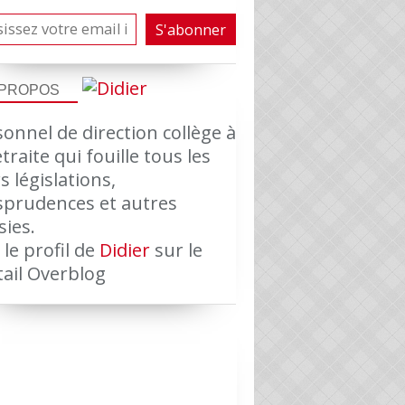
 PROPOS
onnel de direction collège à
etraite qui fouille tous les
s législations,
isprudences et autres
sies.
ACTU DU JOUR
 le profil de
Didier
sur le
tail Overblog