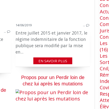
Cons
Act
Con
Com
14/06/2019
…
Jur
…
Entre juillet 2015 et janvier 2017, le
Con
ce
régime indemnitaire de la fonction
Les 
publique sera modifié par la mise
(16)
en...
Les
EN SAVOIR PLUS
Sort
Cnil
Rém
Propos pour un Perdir loin de
Ind
chez lui après les mutations
Cov
 de
Res
Att
Élèv
LES OBLIGATIONS DU PERDIR