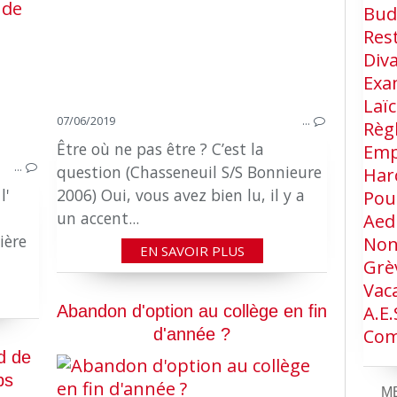
Bud
Res
Div
Exa
Laïc
07/06/2019
…
Règ
Être où ne pas être ? C’est la
Emp
…
question (Chasseneuil S/S Bonnieure
Har
l'
2006) Oui, vous avez bien lu, il y a
Pou
un accent...
Aed
ière
Non
EN SAVOIR PLUS
Grè
Vac
A.e.
Abandon d'option au collège en fin
Com
d'année ?
d de
ps
M