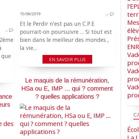
l'EP
terr
15/06/2019
…
Mes
Et le Perdir n'est pas un C.P.E
élè
…
pourrait-on poursuivre ... Si tout est
Pré
» 2ème
bien dans le meilleur des mondes ,
EN
à
la vie...
Vad
e que
EN SAVOIR PLUS
proc
Vad
proc
Le maquis de la rémunération,
Vad
HSa ou E, IMP ... qui ? comment
proc
sance
? quelles applications ?
eurs
C
LES OBLIGATIONS DU PERDIR
Écol
La L