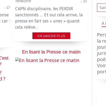
19/06/2019
…
…
CAPN disciplinaire, les PERDIR
ponse
sanctionnés … Et oui cela arrive, la
 car :
presse en fait ses « unes » quand
À
cela relève...
Pers
EN SAVOIR PLUS
la r
jour
En lisant la Presse ce matin
jur
C'est
poé
?
Voir
por
CONGÉS ABSENCES GRÈVES