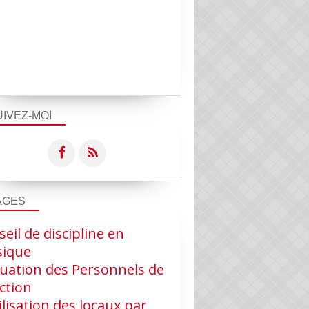
UIVEZ-MOI
AGES
RÈGLEMENT INTÉRIEUR
eil de discipline en
ique
luation des Personnels de
ction
ilisation des locaux par