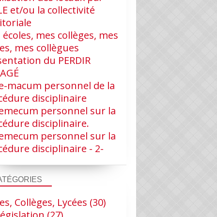
LE et/ou la collectivité
itoriale
 écoles, mes collèges, mes
ves, mes collègues
sentation du PERDIR
RAGÉ
e-macum personnel de la
édure disciplinaire
emecum personnel sur la
édure disciplinaire.
emecum personnel sur la
édure disciplinaire - 2-
LES OBLIGATIONS DU PERDIR
ATÉGORIES
es, Collèges, Lycées
(30)
égislation
(27)