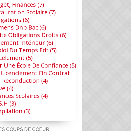
get, Finances
(7)
tauration Scolaire
(7)
agations
(6)
mens Dnb Bac
(6)
ité Obligations Droits
(6)
lement Intérieur
(6)
loi Du Temps Edt
(5)
cèlement
(5)
r Une École De Confiance
(5)
 Licenciement Fin Contrat
 Reconduction
(4)
ve
(4)
ances Scolaires
(4)
s.h
(3)
pilation
(3)
LA LÉGISLATION
ES COUPS DE COEUR