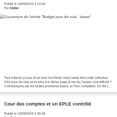
Publié le 16/09/2019 à 14:00
Par
Didier
Tout d'abord y'a pas d'nul chez les Perdir, mais j'aime bien cette collection
XXX pour les nuls et en plus à la 9ème page je me dis "putain c'est difficile !".
Commençons par les toutes premières bases, le Plan comptable. En fait ce
sont des numéros,...
Cour des comptes et un EPLE contrôlé
Publié le 16/09/2019 à 09:58