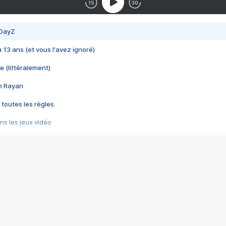
 DayZ
 a 13 ans (et vous l'avez ignoré)
e (littéralement)
im Rayan
 toutes les règles
s les jeux vidéo
us choquant de Rockstar ? - Le scandale BULLY
e plus moche de Steam
du RÊVE tourne au CAUCHEMAR
pendant 8 heures
it… à tort