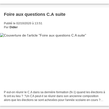
forme de vision conférences via...
Foire aux questions C.A suite
Publié le 02/10/2020 à 13:51
Par
Didier
P eut-on réunir le C.A dans sa dernière formation (N-1) quand les élections à
N ont eu lieu ? :"Un CA peut-il se réunir dans son ancienne composition
alors que les élections se sont achevées pour l'année scolaire en cours ?
Les décisions qui seront prises...