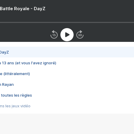
 Battle Royale - DayZ
 DayZ
 a 13 ans (et vous l'avez ignoré)
e (littéralement)
im Rayan
 toutes les règles
s les jeux vidéo
us choquant de Rockstar ? - Le scandale BULLY
e plus moche de Steam