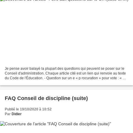
Je pense avoir balayé la plupart des questions qui peuvent se poser sur le
Conseil d'administration. Chaque article cité est un lien qui renvoie au texte
du Code de l'Éducation. - Question sur un e « p rocuration » pour vote : « Si
un membre du C.A va...
FAQ Conseil de discipline (suite)
Publié le 19/10/2020 à 10:52
Par
Didier