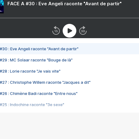
FACE A #30 : Eve Angeli raconte "Avant de partir"
#30 : Eve Angeli raconte "Avant de partir"
#29 : MC Solaar raconte "Bouge de là"
28 : Lorie raconte "Je vais vite"
#27 : Christophe Willem raconte "Jacques a dit"
#26 : Chimène Badi raconte "Entre nous"
#25 : Indochine raconte "3e sexe"
#24 : Zaho raconte "C'est chelou"
#23 : Patrick Bruel raconte "Au café des délices"
#22 : Kyo raconte "Le chemin"