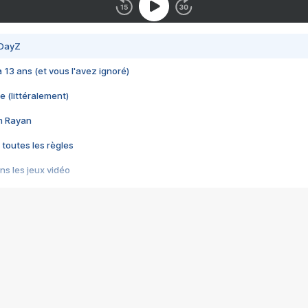
 DayZ
 a 13 ans (et vous l'avez ignoré)
e (littéralement)
im Rayan
 toutes les règles
s les jeux vidéo
us choquant de Rockstar ? - Le scandale BULLY
e plus moche de Steam
du RÊVE tourne au CAUCHEMAR
pendant 8 heures
it… à tort