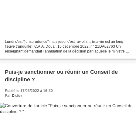
Lundi c'est "jurisprudence" mais jeudi c'est raviolis ... (ma vie est un long
fleuve tranquille). C.A.A. Douai, 15 décembre 2022, n° 21DA02763 Un
enseignant demandait l’annulation de la décision par laquelle le ministre de
l’éducation nationale et de...
Puis-je sanctionner ou réunir un Conseil de
discipline ?
Publié le 17/03/2022 à 16:30
Par
Didier