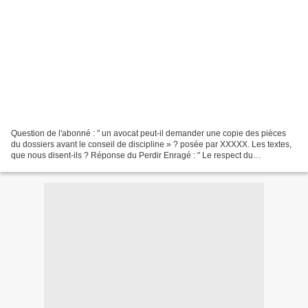
Question de l'abonné : " un avocat peut-il demander une copie des pièces
du dossiers avant le conseil de discipline » ? posée par XXXXX. Les textes,
que nous disent-ils ? Réponse du Perdir Enragé : " Le respect du
contradictoire impose d’avoir accès au...