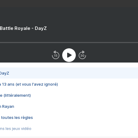
 Battle Royale - DayZ
 DayZ
 a 13 ans (et vous l'avez ignoré)
e (littéralement)
im Rayan
 toutes les règles
s les jeux vidéo