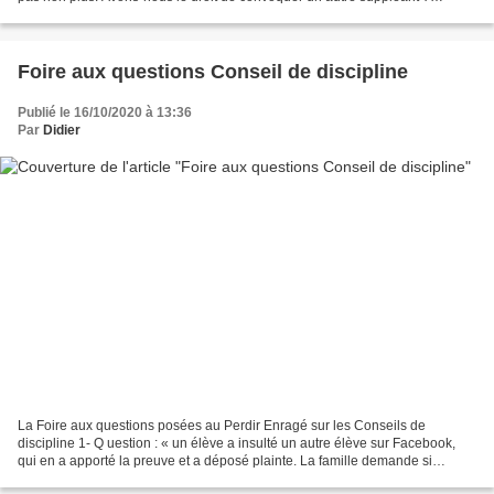
Réponse : « Le code de l'éducation dispose...
Foire aux questions Conseil de discipline
Publié le 16/10/2020 à 13:36
Par
Didier
La Foire aux questions posées au Perdir Enragé sur les Conseils de
discipline 1- Q uestion : « un élève a insulté un autre élève sur Facebook,
qui en a apporté la preuve et a déposé plainte. La famille demande si
l’établissement prévoit d’engager une...