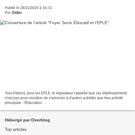
Publié le 28/11/2020 à 16:31
Par
Didier
Tout d'abord, pour les EPLE, le législateur rappelle que ces établissements
n'ont pas pour vocation de s'adonner à d'autres activités que leur activité
principale : l'Éducation.
https://www.education.gouv.fr/botexte/bo010405/MENG0100585C.htm. C ela
s'appelle...
Hébergé par Overblog
Top articles