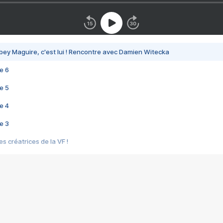
bey Maguire, c'est lui ! Rencontre avec Damien Witecka
e 6
e 5
e 4
e 3
s créatrices de la VF !
e 2
e 1
e Mektoub My Love arrive enfin ! Rencontre avec Shaïn Boumedine et Sal
i : après Toni en famille