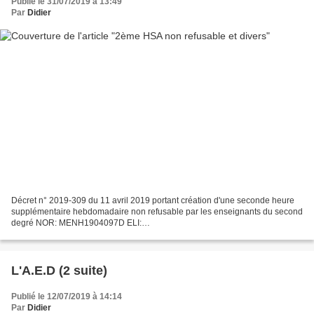
Publié le 31/07/2019 à 13:49
Par
Didier
Décret n° 2019-309 du 11 avril 2019 portant création d'une seconde heure
supplémentaire hebdomadaire non refusable par les enseignants du second
degré NOR: MENH1904097D ELI:
https://www.legifrance.gouv.fr/eli/decret/2019/4/11/MENH1904097D/jo/texte
Alias:...
L'A.E.D (2 suite)
Publié le 12/07/2019 à 14:14
Par
Didier