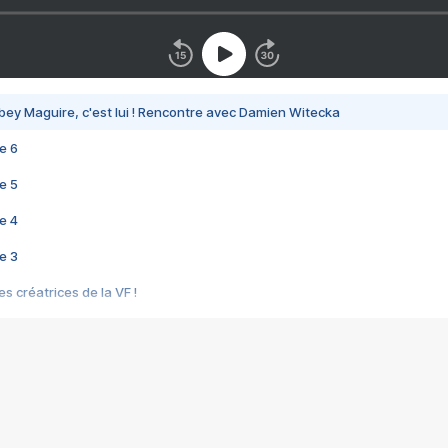
bey Maguire, c'est lui ! Rencontre avec Damien Witecka
e 6
e 5
e 4
e 3
s créatrices de la VF !
e 2
e 1
e Mektoub My Love arrive enfin ! Rencontre avec Shaïn Boumedine et Sal
i : après Toni en famille