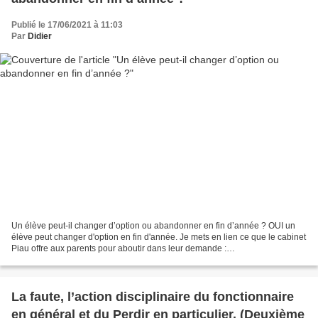
Publié le 17/06/2021 à 11:03
Par
Didier
Un élève peut-il changer d’option ou abandonner en fin d’année ? OUI un
élève peut changer d'option en fin d'année. Je mets en lien ce que le cabinet
Piau offre aux parents pour aboutir dans leur demande :
http://perdirenrage.over-blog.com/2019/06/abandon-d-option-au-college-en-
fin-d-annee.html...
La faute, l’action disciplinaire du fonctionnaire
en général et du Perdir en particulier. (Deuxième