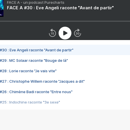
FACE A - un podcast Purecharts
FACE A #30 : Eve Angeli raconte "Avant de partir"
#30 : Eve Angeli raconte "Avant de partir"
#29 : MC Solaar raconte "Bouge de là"
28 : Lorie raconte "Je vais vite"
#27 : Christophe Willem raconte "Jacques a dit"
#26 : Chimène Badi raconte "Entre nous"
#25 : Indochine raconte "3e sexe"
#24 : Zaho raconte "C'est chelou"
#23 : Patrick Bruel raconte "Au café des délices"