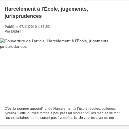
Harcèlement à l'École, jugements,
jurisprudences
Publié le 07/11/2019 à 15:53
Par
Didier
C'est la journée aujourd'hui du Harcèlement à l'École (écoles, collèges,
lycées). Cette journée tombe à peu près au moment où les médias se font
l'écho d'affaires qui ne seront pas évoquées ici. Je vais essayer de me
cantonner aux définitions, au harcèlement...