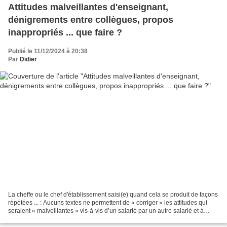
Attitudes malveillantes d'enseignant,
dénigrements entre collègues, propos
inappropriés ... que faire ?
Publié le 11/12/2024 à 20:38
Par
Didier
La cheffe ou le chef d'établissement saisi(e) quand cela se produit de façons
répétées ... : Aucuns textes ne permettent de « corriger » les attitudes qui
seraient « malveillantes » vis-à-vis d’un salarié par un autre salarié et à
fortiori dans les EPLE...