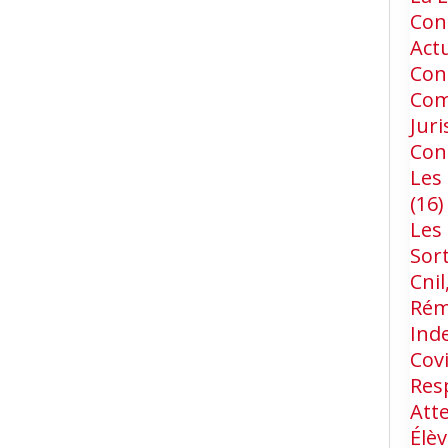
Cons
Act
Con
Com
Jur
Con
Les 
(16)
Les
Sort
Cnil
Rém
Ind
Cov
Res
Att
Élèv