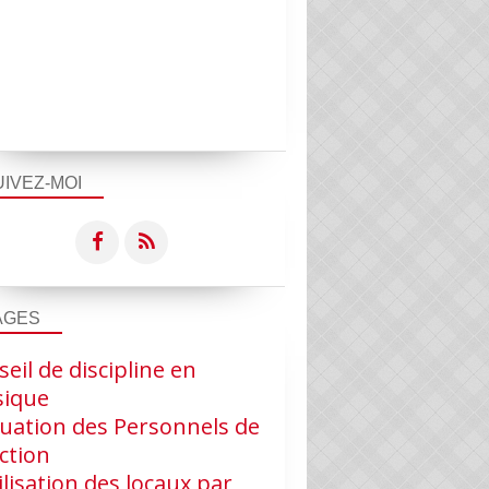
UIVEZ-MOI
AGES
eil de discipline en
ique
luation des Personnels de
ction
ilisation des locaux par