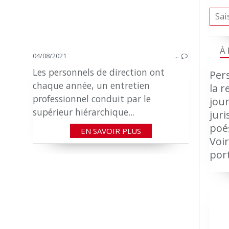
À
04/08/2021
…
Les personnels de direction ont
Pers
chaque année, un entretien
la r
professionnel conduit par le
jour
supérieur hiérarchique...
jur
poé
EN SAVOIR PLUS
Voir
por