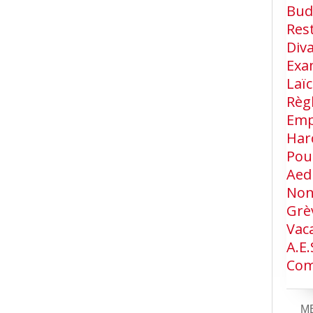
Bud
Res
Div
Exa
Laïc
Règ
Emp
Har
Pou
Aed
Non
Grè
Vac
A.e.
Com
M