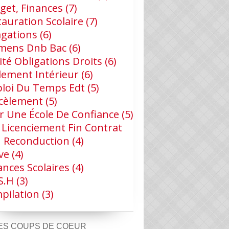
get, Finances
(7)
tauration Scolaire
(7)
agations
(6)
mens Dnb Bac
(6)
ité Obligations Droits
(6)
lement Intérieur
(6)
loi Du Temps Edt
(5)
cèlement
(5)
r Une École De Confiance
(5)
 Licenciement Fin Contrat
 Reconduction
(4)
ve
(4)
ances Scolaires
(4)
s.h
(3)
pilation
(3)
ES COUPS DE COEUR