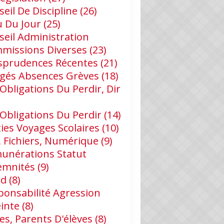
eil De Discipline
(26)
u Du Jour
(25)
seil Administration
missions Diverses
(23)
isprudences Récentes
(21)
gés Absences Grèves
(18)
Obligations Du Perdir, Dir
 Obligations Du Perdir
(14)
ies Voyages Scolaires
(10)
, Fichiers, Numérique
(9)
unérations Statut
emnités
(9)
id
(8)
ponsabilité Agression
einte
(8)
es, Parents D'élèves
(8)