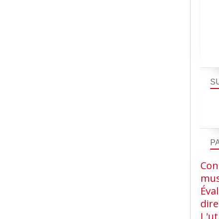
S
P
Cons
mus
Éva
dire
L'ut