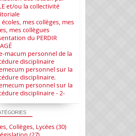
LE et/ou la collectivité
itoriale
 écoles, mes collèges, mes
ves, mes collègues
sentation du PERDIR
RAGÉ
e-macum personnel de la
édure disciplinaire
emecum personnel sur la
édure disciplinaire.
emecum personnel sur la
édure disciplinaire - 2-
ATÉGORIES
es, Collèges, Lycées
(30)
égislation
(27)