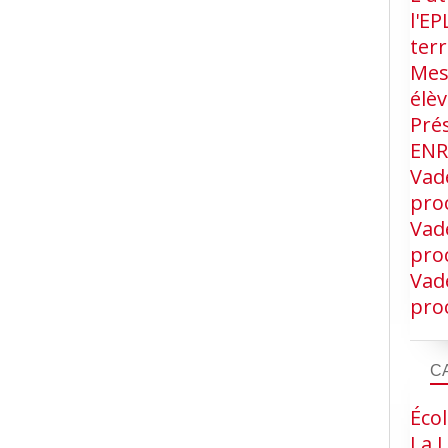
l'EP
terr
Mes
élè
Pré
EN
Vad
proc
Vad
proc
Vad
proc
C
Écol
La L